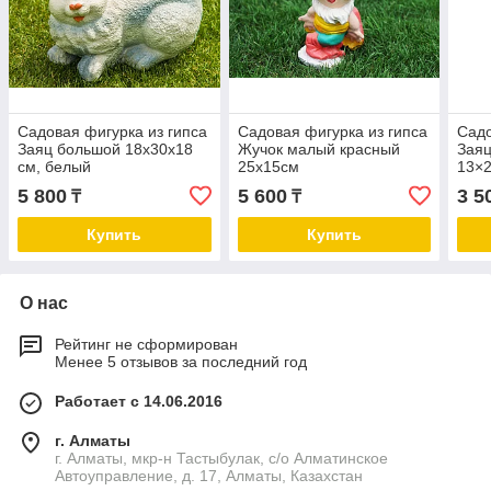
Садовая фигурка из гипса
Садовая фигурка из гипса
Садо
Заяц большой 18х30х18
Жучок малый красный
Зая
см, белый
25х15см
13×
5 800
5 600
3 5
₸
₸
Купить
Купить
О нас
Рейтинг не сформирован
Менее 5 отзывов за последний год
Работает с 14.06.2016
г. Алматы
г. Алматы, мкр-н Тастыбулак, с/о Алматинское
Автоуправление, д. 17, Алматы, Казахстан