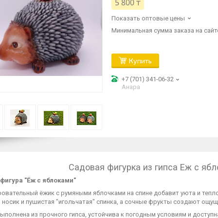
5 800 ₸
Показать оптовые цены
Минимальная сумма заказа на сайте
Купить
+7 (701) 341-06-32
Анара
Садовая фигурка из гипса Еж с яб
фигура "Ёж с яблоками"
овательный ёжик с румяными яблочками на спине добавит уюта и тепло
носик и пушистая "игольчатая" спинка, а сочные фрукты создают ощуще
ыполнена из прочного гипса, устойчива к погодным условиям и доступн