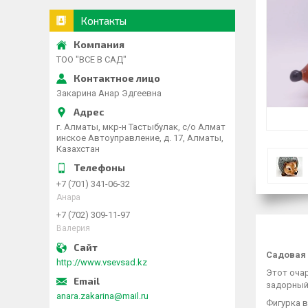
Контакты
ТОО "ВСЕ В САД"
Закарина Анар Эдгеевна
г. Алматы, мкр-н Тастыбулак, с/о Алмат
инское Автоуправление, д. 17, Алматы,
Казахстан
+7 (701) 341-06-32
Анара
+7 (702) 309-11-97
Валерия
Садовая 
http://www.vsevsad.kz
Этот очар
задорный 
anara.zakarina@mail.ru
Фигурка в