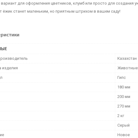
вариант для оформления цветников, клумб или просто для создания ую
т ёжик станет маленьким, но приятным штрихом в вашем саду!
еристики
НЫЕ
производитель
Казахстан
а изделия
Животные
ал
Гипс
180 мм
200 мм
270 мм
2 кг
Серый
ие
Новое