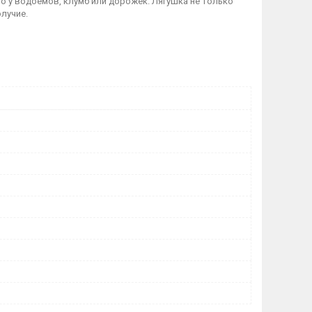
о у водоемов, клумб или дорожек. Лягушка не только
лучие.