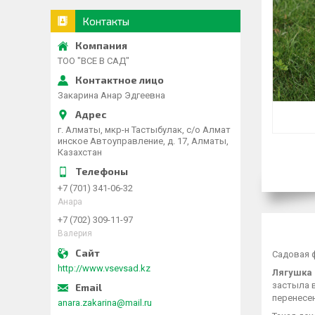
Контакты
ТОО "ВСЕ В САД"
Закарина Анар Эдгеевна
г. Алматы, мкр-н Тастыбулак, с/о Алмат
инское Автоуправление, д. 17, Алматы,
Казахстан
+7 (701) 341-06-32
Анара
+7 (702) 309-11-97
Валерия
Садовая ф
http://www.vsevsad.kz
Лягушка 
застыла 
перенесен
anara.zakarina@mail.ru