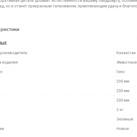
коративная деталь добавит естественности вашему ландшафту, особенн
ад, но и станет прекрасным талисманом, привлекающим удачу и благопо
еристики
НЫЕ
производитель
Казахстан
а изделия
Животные
ал
Гипс
230 мм
230 мм
230 мм
2 кг
Зелёный
ие
Новое