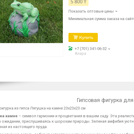
5 800 ₸
Показать оптовые цены
Минимальная сумма заказа на сайте
Купить
+7 (701) 341-06-32
Анара
Гипсовая фигурка для
игурка из гипса Лягушка на камне 23х23х23 см
на камне
– символ гармонии и процветания в вашем саду. Эта реалисти
в ожидании, прислушиваясь к шорохам природы. Зеленая амфибия уютн
ная из настоящего пруда.