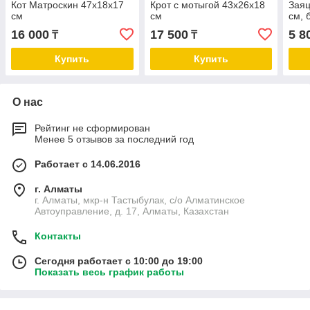
Кот Матроскин 47х18х17
Крот с мотыгой 43х26х18
Заяц
см
см
см, 
16 000
17 500
5 8
₸
₸
Купить
Купить
О нас
Рейтинг не сформирован
Менее 5 отзывов за последний год
Работает с 14.06.2016
г. Алматы
г. Алматы, мкр-н Тастыбулак, с/о Алматинское
Автоуправление, д. 17, Алматы, Казахстан
Контакты
Сегодня работает с 10:00 до 19:00
Показать весь график работы