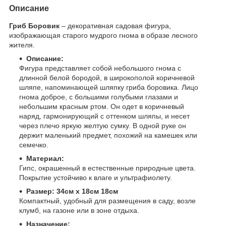
Описание
Гриб Боровик
– декоративная садовая фигура,
изображающая старого мудрого гнома в образе лесного
жителя.
Описание:
Фигура представляет собой небольшого гнома с
длинной белой бородой, в широкополой коричневой
шляпе, напоминающей шляпку гриба боровика. Лицо
гнома доброе, с большими голубыми глазами и
небольшим красным ртом. Он одет в коричневый
наряд, гармонирующий с оттенком шляпы, и несет
через плечо яркую желтую сумку. В одной руке он
держит маленький предмет, похожий на камешек или
семечко.
Материал:
Гипс, окрашенный в естественные природные цвета.
Покрытие устойчиво к влаге и ультрафиолету.
Размер: 34см х 18см 18см
Компактный, удобный для размещения в саду, возле
клумб, на газоне или в зоне отдыха.
Назначение: