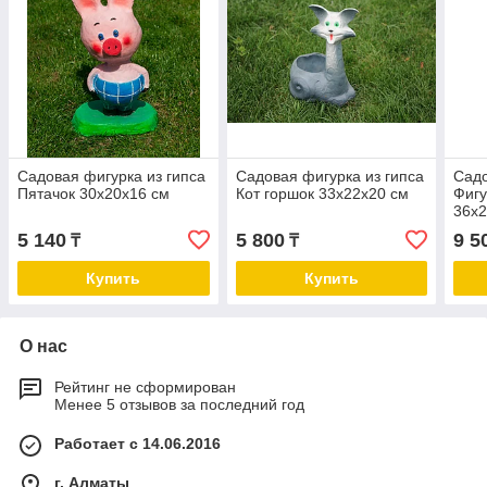
Садовая фигурка из гипса
Садовая фигурка из гипса
Садо
Пятачок 30х20х16 см
Кот горшок 33х22х20 см
Фигу
36х2
5 140
5 800
9 5
₸
₸
Купить
Купить
О нас
Рейтинг не сформирован
Менее 5 отзывов за последний год
Работает с 14.06.2016
г. Алматы