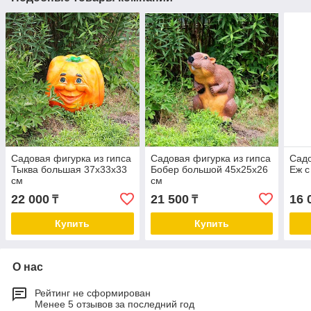
Садовая фигурка из гипса
Садовая фигурка из гипса
Садо
Тыква большая 37х33х33
Бобер большой 45х25х26
Еж с
см
см
22 000
21 500
16 
₸
₸
Купить
Купить
О нас
Рейтинг не сформирован
Менее 5 отзывов за последний год