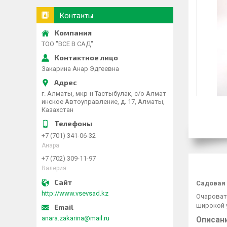
Контакты
ТОО "ВСЕ В САД"
Закарина Анар Эдгеевна
г. Алматы, мкр-н Тастыбулак, с/о Алмат
инское Автоуправление, д. 17, Алматы,
Казахстан
+7 (701) 341-06-32
Анара
+7 (702) 309-11-97
Валерия
Садовая 
http://www.vsevsad.kz
Очароват
широкой 
anara.zakarina@mail.ru
Описани