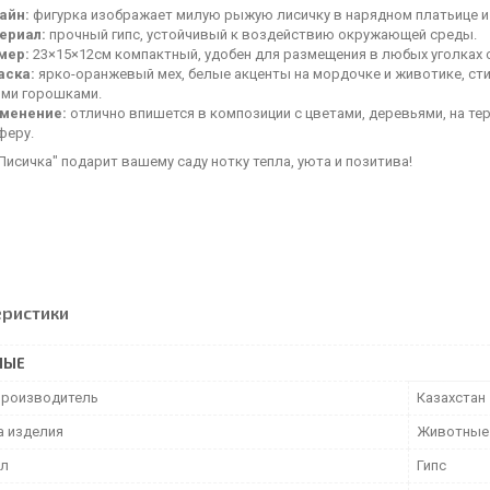
айн:
фигурка изображает милую рыжую лисичку в нарядном платьице и 
ериал:
прочный гипс, устойчивый к воздействию окружающей среды.
мер:
23×15×12см компактный, удобен для размещения в любых уголках 
аска:
ярко-оранжевый мех, белые акценты на мордочке и животике, с
ми горошками.
менение:
отлично впишется в композиции с цветами, деревьями, на тер
феру.
Лисичка" подарит вашему саду нотку тепла, уюта и позитива!
еристики
НЫЕ
производитель
Казахстан
а изделия
Животные
ал
Гипс