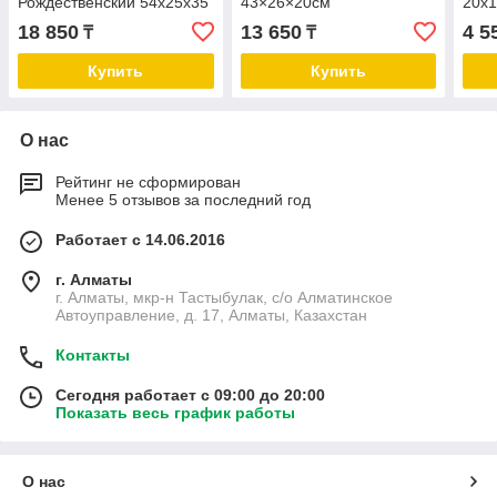
Рождественский 54х25х35
43×26×20см
20х1
см
18 850
13 650
4 5
₸
₸
Купить
Купить
О нас
Рейтинг не сформирован
Менее 5 отзывов за последний год
Работает с 14.06.2016
г. Алматы
г. Алматы, мкр-н Тастыбулак, с/о Алматинское
Автоуправление, д. 17, Алматы, Казахстан
Контакты
Сегодня работает с 09:00 до 20:00
Показать весь график работы
О нас