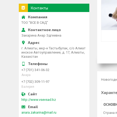
Контакты
ТОО "ВСЕ В САД"
Закарина Анар Эдгеевна
г. Алматы, мкр-н Тастыбулак, с/о Алмат
инское Автоуправление, д. 17, Алматы,
Казахстан
+7 (701) 341-06-32
Анара
Новогодня
+7 (702) 309-11-97
Валерия
Характ
http://www.vsevsad.kz
ОСНОВ
anara.zakarina@mail.ru
Страна 