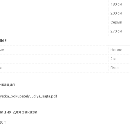
180 см
200 см
Серый
270 см
НЫЕ
ие
Новое
2 кг
ал
Гипс
икация
atka_pokupatelyu_dlya_sajta.pdf
ация для заказа
20 ₸