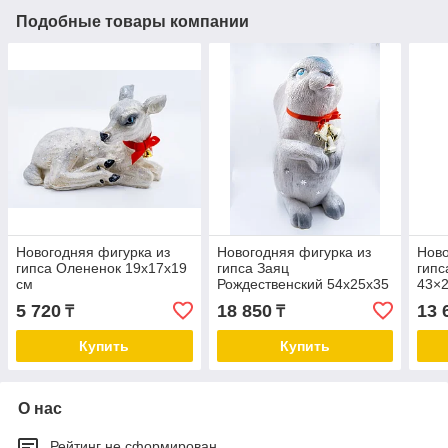
Подобные товары компании
Новогодняя фигурка из
Новогодняя фигурка из
Ново
гипса Олененок 19х17х19
гипса Заяц
гипс
см
Рождественский 54х25х35
43×
см
5 720
18 850
13 
₸
₸
Купить
Купить
О нас
Рейтинг не сформирован