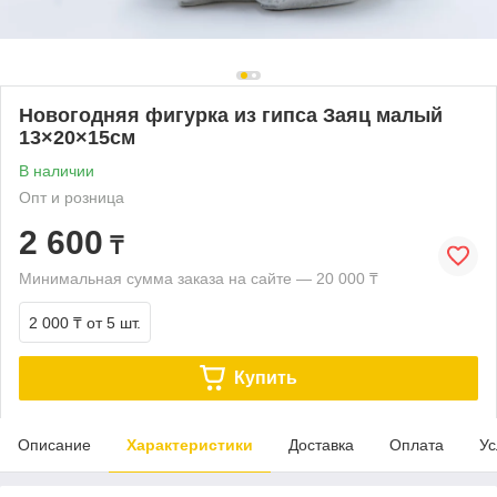
Новогодняя фигурка из гипса Заяц малый
13×20×15см
В наличии
Опт и розница
2 600
₸
Минимальная сумма заказа на сайте — 20 000 ₸
2 000 ₸
от 5 шт.
Купить
Описание
Характеристики
Доставка
Оплата
Ус