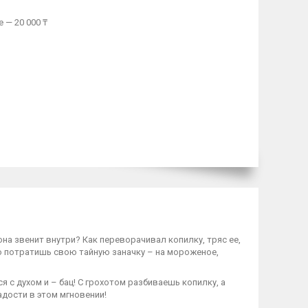
 — 20 000 ₸
на звенит внутри? Как переворачивал копилку, тряс ее,
то потратишь свою тайную заначку – на мороженое,
 с духом и – бац! С грохотом разбиваешь копилку, а
дости в этом мгновении!