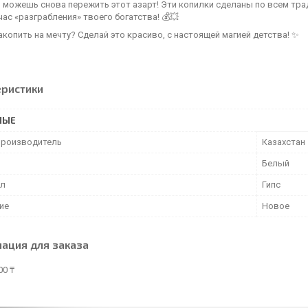
 можешь снова пережить этот азарт! Эти копилки сделаны по всем трад
час «разграбления» твоего богатства! 💰💥
копить на мечту? Сделай это красиво, с настоящей магией детства! ✨
еристики
НЫЕ
производитель
Казахстан
Белый
ал
Гипс
ие
Новое
ация для заказа
00 ₸