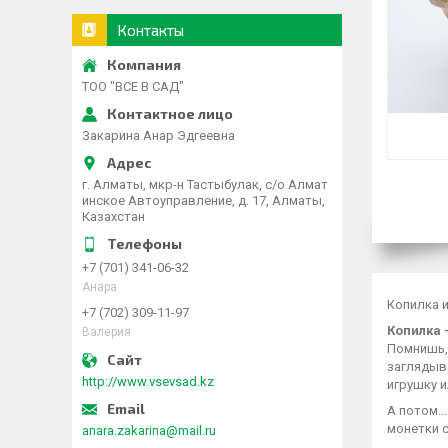
Контакты
ТОО "ВСЕ В САД"
Закарина Анар Эдгеевна
г. Алматы, мкр-н Тастыбулак, с/о Алмат
инское Автоуправление, д. 17, Алматы,
Казахстан
+7 (701) 341-06-32
Анара
Копилка и
+7 (702) 309-11-97
Копилка 
Валерия
Помнишь, 
заглядыва
http://www.vsevsad.kz
игрушку и
А потом..
монетки с
anara.zakarina@mail.ru