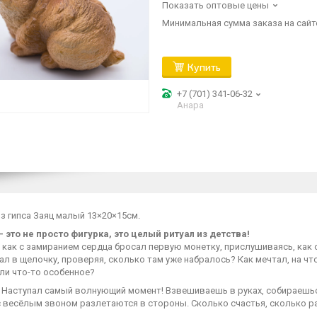
Показать оптовые цены
Минимальная сумма заказа на сайте
Купить
+7 (701) 341-06-32
Анара
з гипса Заяц малый 13×20×15см.
– это не просто фигурка, это целый ритуал из детства!
как с замиранием сердца бросал первую монетку, прислушиваясь, как о
л в щелочку, проверяя, сколько там уже набралось? Как мечтал, на ч
ли что-то особенное?
. Наступал самый волнующий момент! Взвешиваешь в руках, собираешься
 весёлым звоном разлетаются в стороны. Сколько счастья, сколько ра